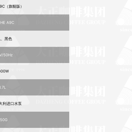
 A9C（旗舰版）
EHE A9C
色、黑色
V/50Hz
300W
1.7L
意大利进口水泵
250G