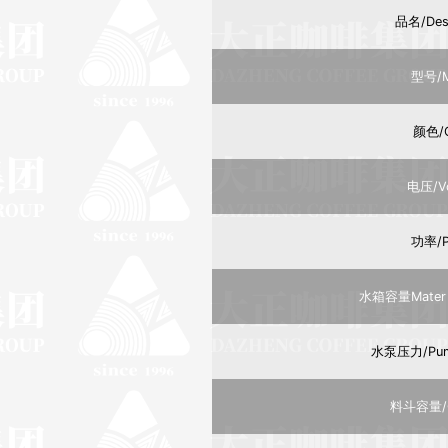
品名/Desc
型号/M
颜色/C
电压/Vo
功率/P
水箱容量Mater t
水泵压力/Pump
料斗容量/C