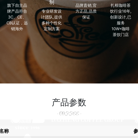
制
旗下自主品
品牌直销,官
扎根咖啡茶
牌产品符合
专业研发设
方正品,品质
饮行业16年,
3C、CE、
计团队,提供
保证
创新设计,已
CB认证，远
多种个性化
服务
销海外
定制方案
10W+咖啡
茶饮门店
产品参数
- COFFEE -
名称