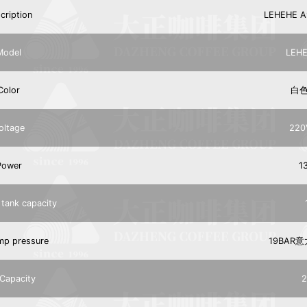
ription
LEHEHE
odel
LEH
olor
白
ltage
220
ower
1
ank capacity
 pressure
19BAR
apacity