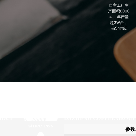
自主工厂生
产面积6000
㎡，年产量
超3W台，
稳定供应
参数