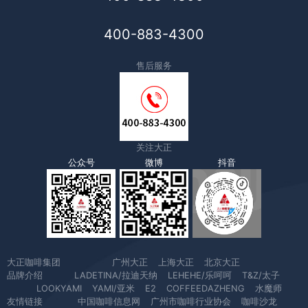
400-883-4300
售后服务
关注大正
公众号
微博
抖音
大正咖啡集团
广州大正
上海大正
北京大正
品牌介绍
LADETINA/拉迪天纳
LEHEHE/乐呵呵
T&Z/太子
LOOKYAMI
YAMI/亚米
E2
COFFEEDAZHENG
水魔师
友情链接
中国咖啡信息网
广州市咖啡行业协会
咖啡沙龙