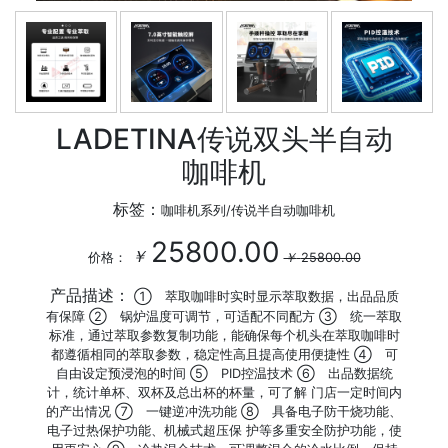
LADETINA传说双头半自动
咖啡机
标签：
咖啡机系列/传说半自动咖啡机
25800.00
￥
价格：
￥
25800.00
产品描述：
① 萃取咖啡时实时显示萃取数据，出品品质
有保障 ② 锅炉温度可调节，可适配不同配方 ③ 统一萃取
标准，通过萃取参数复制功能，能确保每个机头在萃取咖啡时
都遵循相同的萃取参数，稳定性高且提高使用便捷性 ④ 可
自由设定预浸泡的时间 ⑤ PID控温技术 ⑥ 出品数据统
计，统计单杯、双杯及总出杯的杯量，可了解 门店一定时间内
的产出情况 ⑦ 一键逆冲洗功能 ⑧ 具备电子防干烧功能、
电子过热保护功能、机械式超压保 护等多重安全防护功能，使