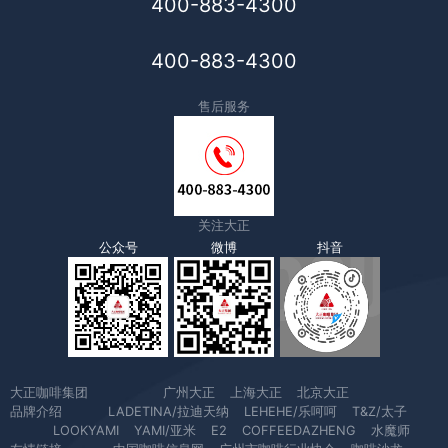
400-883-4300
400-883-4300
售后服务
关注大正
公众号
微博
抖音
大正咖啡集团
广州大正
上海大正
北京大正
品牌介绍
LADETINA/拉迪天纳
LEHEHE/乐呵呵
T&Z/太子
LOOKYAMI
YAMI/亚米
E2
COFFEEDAZHENG
水魔师